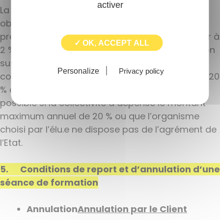
activer
La formation des élu.e.s constitue une dépense
obligatoire pour la collectivité. Le montant
prévisionnel des dépenses ne peut être inférieur à
✓ OK, ACCEPT ALL
2 % du montant total des indemnités de fonction
susceptibles d’être allouées aux élu.e.s de la
Personalize
Privacy policy
commune. Leur montant réel ne peut dépasser 20
% du même montant. Un refus est toutefois
possible si la collectivité a dépensé le montant
maximum annuel de 20 % ou que l’organisme
choisi par l’élu.e ne dispose pas de l’agrément de
l’Etat.
5. Conditions de report et d’annulation d’une
séance de formation
Annulation
Annulation par le Client