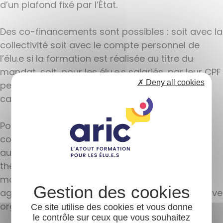
d’un plafond fixé par l’État.
Des co-financements sont possibles : soit avec la
collectivité soit avec le compte personnel de
l’élu.e si la formation est réalisée au titre du
mandat, soit, pour les élu.e.s salariés, par leur CPF
✗ Deny all cookies
personnel si la formation est réalisée dans le
cadre d’une reconversion professionnelle.
Pour faire valoir ses droits financés par la
collectivité, l’élu.e doit exprimer sa demande
auprès de sa collectivité en présentant la
thématique, le contenu de la formation, le
montant, la date et l’identité de l’organisme
agréé. Il peut participer à une formation collective
organisée sur place par sa collectivité.
Ce site utilise des cookies et vous donne
le contrôle sur ceux que vous souhaitez