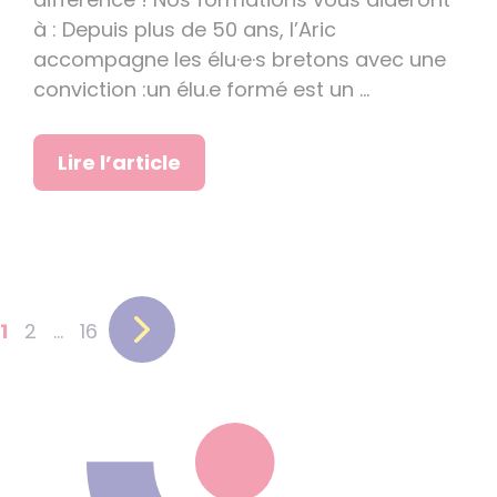
à : Depuis plus de 50 ans, l’Aric
accompagne les élu·e·s bretons avec une
conviction :un élu.e formé est un …
Lire l’article
Page
Page
Page
1
2
…
16