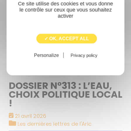
Ce site utilise des cookies et vous donne
le contrôle sur ceux que vous souhaitez
activer
✓ OK, ACCEPT ALL
Personalize
Privacy policy
DOSSIER N°313 : L’EAU,
CHOIX POLITIQUE LOCAL
!
21 avril 2026
Catégories
Les dernières lettres de l'Aric