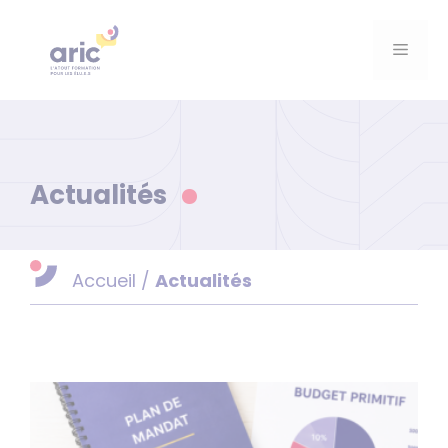
Aller
au
Menu
contenu
Actualités
Accueil
/
Actualités