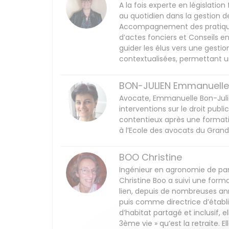
A la fois experte en législatio
au quotidien dans la gestion d
Accompagnement des pratiques
d’actes fonciers et Conseils e
guider les élus vers une gesti
contextualisées, permettant un
BON-JULIEN Emmanuelle
Avocate, Emmanuelle Bon-Julien
interventions sur le droit publi
contentieux après une formati
à l’Ecole des avocats du Grand
BOO Christine
Ingénieur en agronomie de par 
Christine Boo a suivi une for
lien, depuis de nombreuses an
puis comme directrice d’étab
d’habitat partagé et inclusif, 
3ème vie » qu’est la retraite.