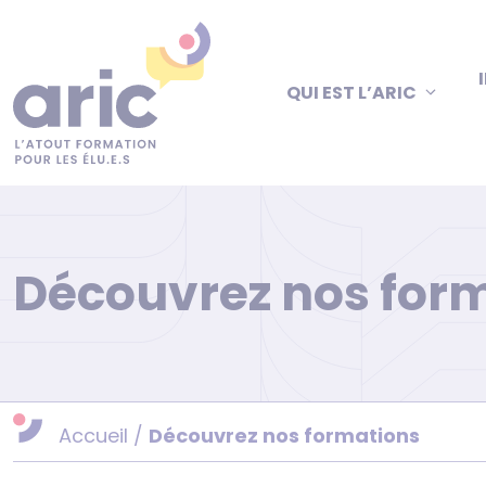
Aller
au
contenu
QUI EST L’ARIC
Découvrez nos for
Accueil
/
Découvrez nos formations