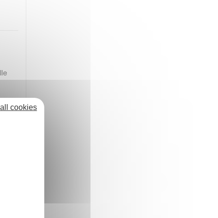
.
lle
all cookies
".
 le
e