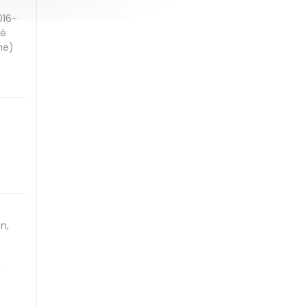
016-
té
me)
n,
e