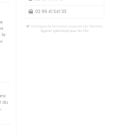
02 99 41 541 33
me
Catalogue de formation propulsé par Dendreo,
es
logiciel spécialisé pour les OFs
 la
du
ans
t du
,