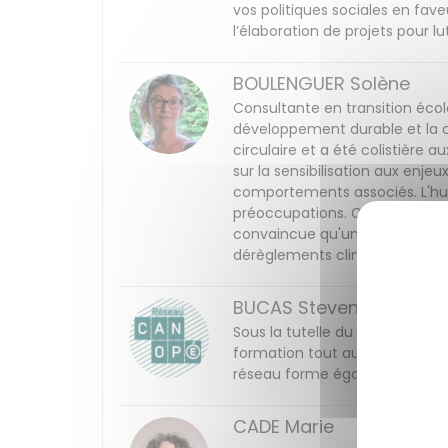
vos politiques sociales en fave
l’élaboration de projets pour l
BOULENGUER Solène
Consultante en transition écol
développement durable et la 
circulaire et a été colistière a
sur la sensibilisation aux en
comportements associés. L'hum
préoccupations. Comme Nicolas
convaincue qu'une transition é
dérèglements climatiques subis.
BUCAS Steven
Sous la tutelle du ministère de
formation tout au long de la v
réseau forme également des agen
CADE Marie