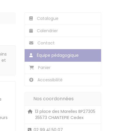
Catalogue
Calendrier
Contact
oins
Équipe pédagogique
 et
Panier
Accessibilité
Nos coordonnées
s
13 place des Marelles BP27305
eurs
35573 CHANTEPIE Cedex
02 99 41 50 07