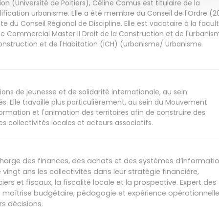
on (Université de Poitiers), Céline Camus est titulaire de la
alification urbanisme. Elle a été membre du Conseil de l'Ordre (2
du Conseil Régional de Discipline. Elle est vacataire à la facul
e Commercial Master II Droit de la Construction et de l'urbanis
a Construction et de l'Habitation (ICH) (urbanisme/ Urbanisme
tions de jeunesse et de solidarité internationale, au sein
tés. Elle travaille plus particulièrement, au sein du Mouvement
formation et l'animation des territoires afin de construire des
 collectivités locales et acteurs associatifs.
 charge des finances, des achats et des systèmes d’informatio
ngt ans les collectivités dans leur stratégie financière,
ers et fiscaux, la fiscalité locale et la prospective. Expert des
e maîtrise budgétaire, pédagogie et expérience opérationnell
rs décisions.