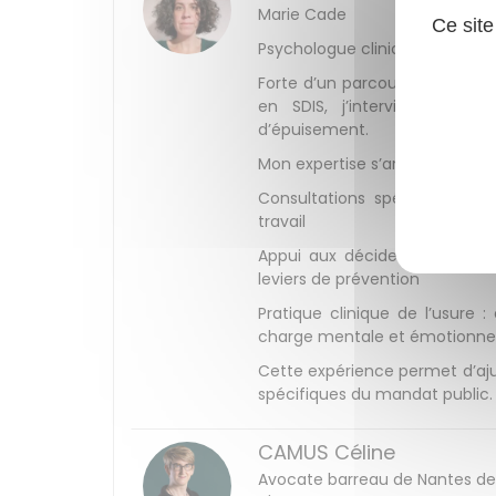
Marie Cade
Ce site
Psychologue clinicienne – Santé
Forte d’un parcours de 20 ans 
en SDIS, j’interviens sur 
d’épuisement.
Mon expertise s’articule autour
Consultations spécialisées :
travail
Appui aux décideurs : consei
leviers de prévention
Pratique clinique de l’usure 
charge mentale et émotionnel
Cette expérience permet d’ajus
spécifiques du mandat public.
CAMUS Céline
Avocate barreau de Nantes dep