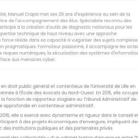
ité, Manuel Crapsi met ses 29 ans d'expérience au sein de la
vice de l'accompagnement des élus. Spécialiste reconnu des
articipé à la création d'outils de diagnostic nationaux pour les
 expertise technique de haut niveau avec une approche
 force réside dans sa capacité à vulgariser des sujets complexe
ction pragmatiques. Formateur passionné, il accompagne les acte
ux risques numériques, la sécurisation des systèmes d'informatio
res face aux menaces cyber.
 en droit public général et contentieux de l’Université de Lille en
année à l’École des Avocats du Nord-Ouest. En 2015, elle occup
la fonction de rapporteur stagiaire au Tribunal Administratif de Li
e approfondie en contentieux administratif.
 2016, elle a exercé avec dynamisme et rigueur dans le conseil et
articipant à des projets économiques d’envergure, impliquant de
 des institutions publiques et des partenaires privés.
ionnel des collectivités » d’un cabinet breton d’envergure entre 2