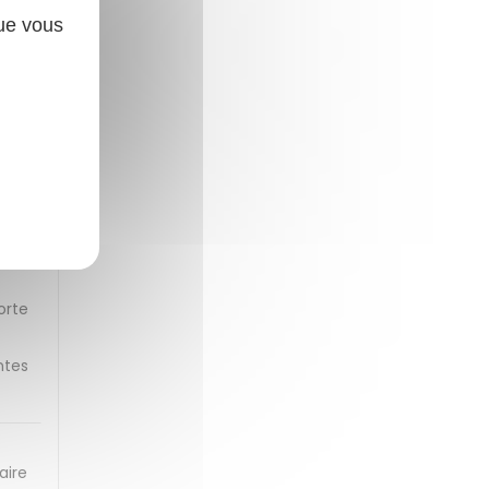
que vous
cice
smes
e au
 les
orte
ntes
aire