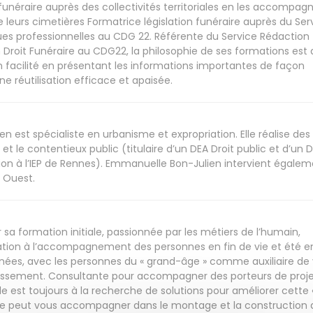
n funéraire auprès des collectivités territoriales en les accompag
e leurs cimetières Formatrice législation funéraire auprès du Ser
 professionnelles au CDG 22. Référente du Service Rédaction
n Droit Funéraire au CDG22, la philosophie de ses formations est
on facilité en présentant les informations importantes de façon
e réutilisation efficace et apaisée.
 est spécialiste en urbanisme et expropriation. Elle réalise des
c et le contentieux public (titulaire d’un DEA Droit public et d’un 
on à l’IEP de Rennes). Emmanuelle Bon-Julien intervient égale
 Ouest.
sa formation initiale, passionnée par les métiers de l’humain,
mation à l’accompagnement des personnes en fin de vie et été e
nées, avec les personnes du « grand-âge » comme auxiliaire de 
lissement. Consultante pour accompagner des porteurs de proj
elle est toujours à la recherche de solutions pour améliorer cette 
 Elle peut vous accompagner dans le montage et la construction 