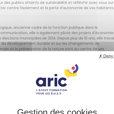
ur des publics atteints de vulnérabilité et réfléchir avec vous sur
utter contre l’isolement et la perte d’autonomie de vos habitants
ogique, ancienne cadre de la fonction publique dans le
communication, elle a également piloté des projets d'économie
ux élections municipales de 2014. Depuis plus de 10 ans, elle travai
jeux du développement durable et sur les changements de
ain et la préservation de la nature sont au centre de ses
 Schmit, avec lequel elle co-anime des formations, elle est
✗ Deny 
cologique choisie à l'échelle locale est préférable à des
 Sa citation favorite : "Agis dans ton lieu, pense avec le monde
 l'Éducation nationale, Réseau Canopé est l'opérateur de la
ie des enseignants et des acteurs de l'éducation. Plus largement,
ts et élus locaux sur les questions de l'intelligence artificiell