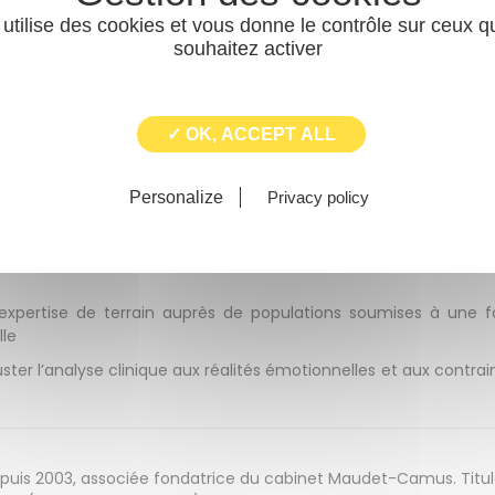
 utilise des cookies et vous donne le contrôle sur ceux 
souhaitez activer
 au travail et milieux critiques
au sein de la Fonction Publique Territoriale et de 10 ans d’exer
la dimension psychique des organisations et les mécani
✓ OK, ACCEPT ALL
 de 3 axes :
 accompagnement individuel et collectif face à la souffranc
Personalize
Privacy policy
l technique sur les situations complexes de santé mentale et
: expertise de terrain auprès de populations soumises à une f
le
ter l’analyse clinique aux réalités émotionnelles et aux contrai
uis 2003, associée fondatrice du cabinet Maudet-Camus. Titul