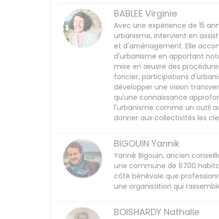
BABLEE Virginie
Avec une expérience de 15 année
urbanisme, intervient en assis
et d'aménagement. Elle accomp
d'urbanisme en apportant notam
mise en œuvre des procédures
foncier, participations d'urban
développer une vision transve
qu'une connaissance approfond
l'urbanisme comme un outil au 
donner aux collectivités les cle
BIGOUIN Yannik
Yannik Bigouin, ancien conseil
une commune de 6700 habitants
côté bénévole que professionn
une organisation qui rassemble
BOISHARDY Nathalie