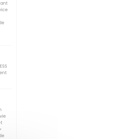
nant
vice
 de
DESS
ment
n
vie
et
«
de