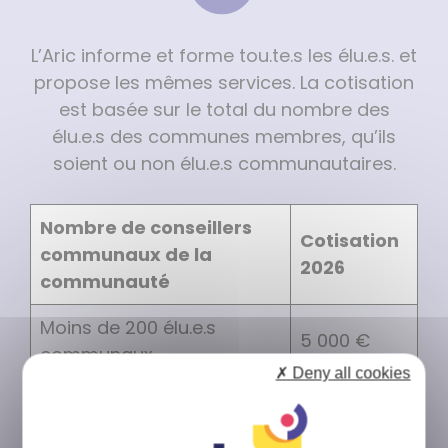
L’Aric informe et forme tou.te.s les élu.e.s. et
propose les mêmes services. La cotisation
est basée sur le total du nombre des
élu.e.s des communes membres, qu’ils
soient ou non élu.e.s communautaires.
Nombre de conseillers
Cotisation
communaux de la
2026
communauté
Moins de 200 élu.e.s
5 000 €
communaux
✗ Deny all cookies
200-299 élu.e.s
6 000 €
communaux