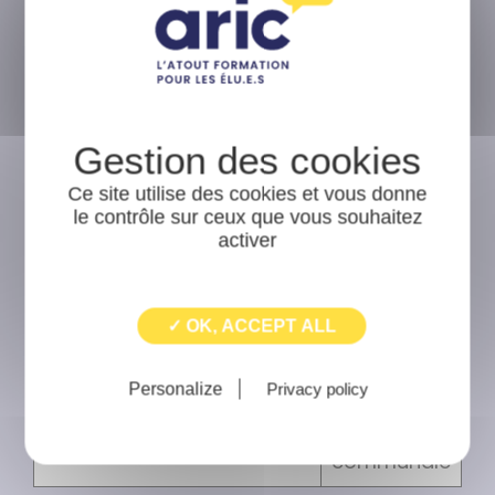
300-399 élu.e.s
7 000 €
communaux
400-499 élu.e.s
8 000 €
communaux
500_599 élu.e.s
Ce site utilise des cookies et vous donne
9 000 €
communaux
le contrôle sur ceux que vous souhaitez
activer
600-699 élu.e.s
10 000 €
communaux
✓ OK, ACCEPT ALL
Plus de 700 élu.e.s
12 000 €
communaux
Personalize
Privacy policy
Adhésion
Métropoles
communale