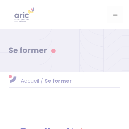
Aller
au
Menu
contenu
Se former
Accueil
/
Se former