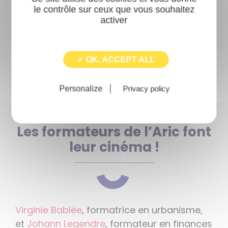
le contrôle sur ceux que vous souhaitez
formations
activer
Livret d’accueil des
✓ OK, ACCEPT ALL
participants
Personalize
Privacy policy
Les formateurs de l’Aric font
leur cinéma !
Virginie Bablée
, formatrice en urbanisme,
et
Johann Legendre
, formateur en finances