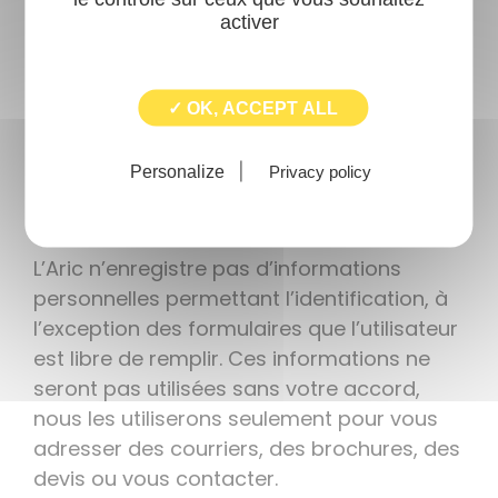
activer
les visiteurs du site en dehors des données
techniques suivantes : provenance des
connexions (fournisseur d’accès), adresse
✓ OK, ACCEPT ALL
IP, type et version du navigateur utilisé. En
aucun cas, nous ne collectons l’adresse e-
Personalize
Privacy policy
mail des visiteurs sans que ces derniers ne
nous la communiquent délibérément.
L’Aric n’enregistre pas d’informations
personnelles permettant l’identification, à
l’exception des formulaires que l’utilisateur
est libre de remplir. Ces informations ne
seront pas utilisées sans votre accord,
nous les utiliserons seulement pour vous
adresser des courriers, des brochures, des
devis ou vous contacter.