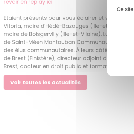
revoir en replay ici
Ce site
Etaient présents pour vous éclairer et vous donn
Vitoria, maire d’Hédé-Bazouges (Ille-et-Vilaine)
maire de Boisgervilly (Ille-et-Vilaine). Lui, ne s
de Saint-Méen Montauban Communauté, il a aussi
des élus communautaires. À leurs côtés, Jacques 
de Brest (Finistère), directeur adjoint de l’Instit
Brest, docteur en droit public et formateur pour l’
Voir toutes les actualités