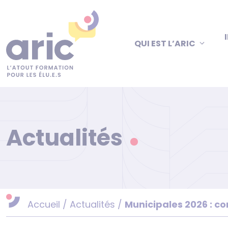
Aller
au
contenu
QUI EST L’ARIC
Actualités
Accueil
/
Actualités
/
Municipales 2026 : co