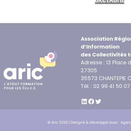
Association Régio
d’Information
des Collectivités t
Adresse : 13 Place 
27305
35573 CHANTEPIE 
Tél. : 02 99 41 50 07
LINKEDIN
FACEBOOK
TWITTER
© Aric 2026 | Designé & développé avec :
Agenc