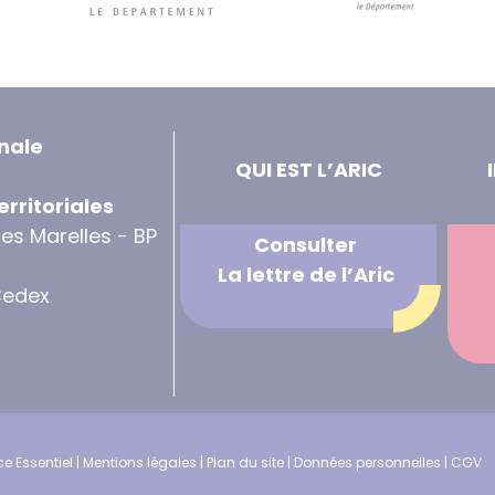
nale
QUI EST L’ARIC
erritoriales
des Marelles - BP
Consulter
La lettre de l’Aric
Cedex
e Essentiel
|
Mentions légales
|
Plan du site
|
Données personnelles
|
CGV