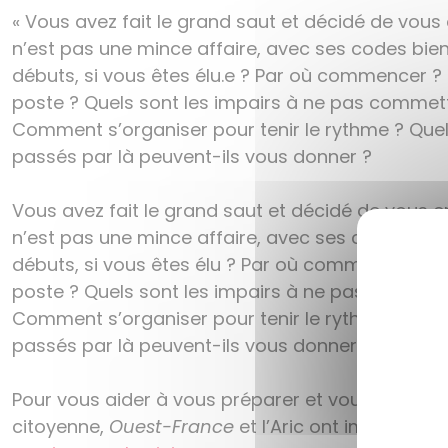
« Vous avez fait le grand saut et décidé de vou
n’est pas une mince affaire, avec ses codes bien
débuts, si vous êtes élu.e ? Par où commencer ? 
poste ? Quels sont les impairs à ne pas commett
Comment s’organiser pour tenir le rythme ? Quels
passés par là peuvent-ils vous donner ?
Vous avez fait le grand saut et décidé de vous
n’est pas une mince affaire, avec ses codes bien
débuts, si vous êtes élu ? Par où commencer ? Qu
poste ? Quels sont les impairs à ne pas commett
Comment s’organiser pour tenir le rythme ? Quels
passés par là peuvent-ils vous donner ?
Pour vous aider à vous préparer et vous accom
citoyenne,
Ouest-France
et l’Aric ont imaginé p