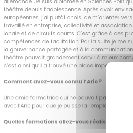
allemande. Je suis diplômée en Sciences Politiqu
théâtre depuis l’adolescence. Après avoir envisa
européennes, j’ai plutôt choisi de m’orienter vers d
travaillé en entreprise, collectivité et associat
locale et de circuits courts. C’est grâce à ces p
compétences de facilitation. Par la suite je me sui
la gouvernance partagée et à la communication n
théâtre pouvait grandement servir à mieux compr
c’est ainsi qu’il a trouvé une place importante d
Comment avez-vous connu l’Aric ?
Une amie formatrice qui ne pouvait pas honorer
avec l’Aric pour que je puisse la remplacer. C’es
Quelles formations allez-vous réaliser à l’Aric