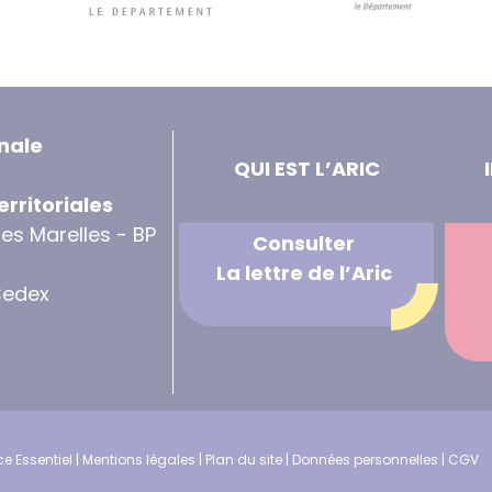
nale
QUI EST L’ARIC
erritoriales
des Marelles - BP
Consulter
La lettre de l’Aric
Cedex
e Essentiel
|
Mentions légales
|
Plan du site
|
Données personnelles
|
CGV