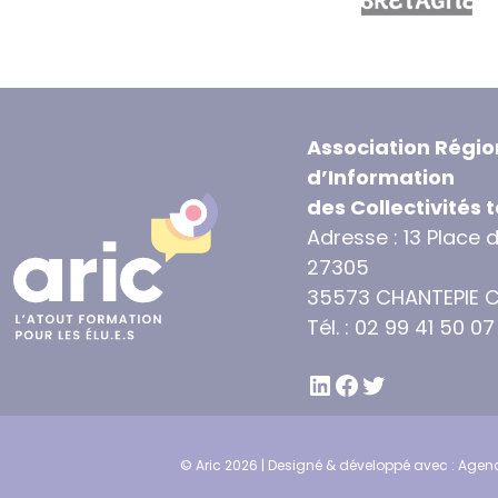
Association Régio
d’Information
des Collectivités t
Adresse : 13 Place 
27305
35573 CHANTEPIE 
Tél. : 02 99 41 50 07
LINKEDIN
FACEBOOK
TWITTER
© Aric 2026 | Designé & développé avec :
Agenc