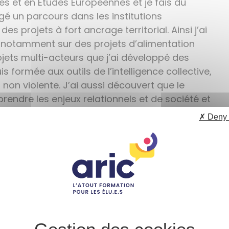
es et en Etudes Européennes et je fais du
gé un parcours dans les institutions
es projets à fort ancrage territorial. Ainsi j’ai
ion notamment sur des projets d’alimentation
rojets multi-acteurs que j’ai développé des
s formée aux outils de l’intelligence collective,
on violente. J’ai aussi découvert que le
endre les enjeux relationnels et de société et
ans ma malle à outils.
✗ Deny 
 une date de formation m’a mis en contact
t ainsi que notre collaboration a débuté.
 ?