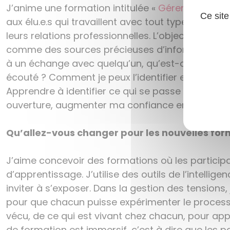
J’anime une formation intitulée «
Gérer les tensi
Ce site
aux élu.e.s qui travaillent avec tout type d’acte
leurs relations professionnelles. L’objectif de la
comme des sources précieuses d’information sur s
à un échange avec quelqu’un, qu’est-ce que cela 
écouté ? Comment je peux l’identifier et puis l’ex
Apprendre à identifier ce qui se passe en moi m
ouverture, augmenter ma confiance en moi et enr
Qu’allez-vous changer pour les nouvelles for
J’aime concevoir des formations où les particip
d’apprentissage. J’utilise des outils de l’intellige
inviter à s’exposer. Dans la gestion des tension
pour que chacun puisse expérimenter le processu
vécu, de ce qui est vivant chez chacun, pour appl
de formation est immersif, c’est à dire que les pa