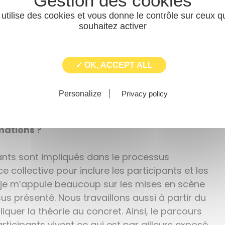
ons et les dépasser
». Cette formation s’adresse
 utilise des cookies et vous donne le contrôle sur ceux 
urs et qui sont amenés à vivre des tensions dans
souhaitez activer
 formation est d’apprendre à voir les tensions
oi et les autres. Si je me sens en colère suite
dit de moi ? Quel besoin en moi je n’ai pas
✓ OK, ACCEPT ALL
primer à autrui sans projeter sur lui ma colère ?
e permet d’appréhender les relations avec
Personalize
Privacy policy
ichir mes relations avec autrui.
mations ?
ants sont impliqués dans le processus
nce collective pour inclure les participants et les
s, je m’appuie beaucoup sur les mises en scène
s présenté. Nous travaillons aussi à partir du
iquer la théorie au concret. Ainsi, le parcours
rticipants vivent ce qui est par ailleurs exposé