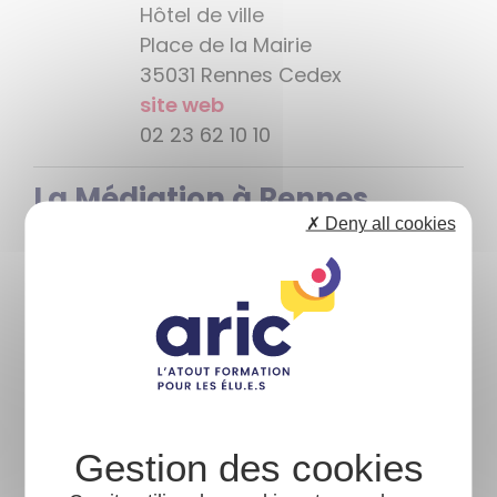
Hôtel de ville
Place de la Mairie
35031 Rennes Cedex
site web
02 23 62 10 10
La Médiation à Rennes
✗ Deny all cookies
La ville de Rennes a mis en place une
politique de tranquillité publique associant
prévention, répression, présence policière
sur le terrain et médiation.
Explications
dans cette vidéo >>>
Voir toutes les actualités