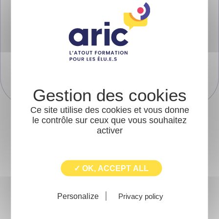
Retrouvez les articles de la
newsletter Aric/Ouest-France
Ce site utilise des cookies et vous donne
le contrôle sur ceux que vous souhaitez
activer
✓ OK, ACCEPT ALL
Découvrez la dernière
Lettre de l'Aric
Personalize
Privacy policy