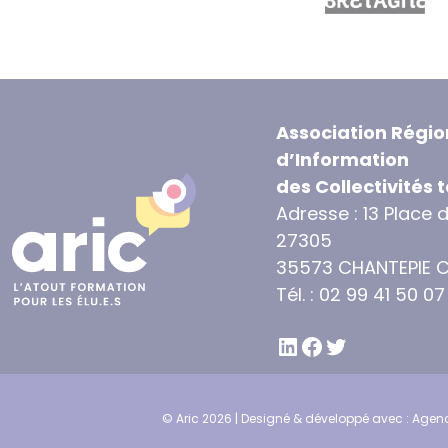
Association Régio
d’Information
des Collectivités t
Adresse : 13 Place 
27305
35573 CHANTEPIE 
Tél. : 02 99 41 50 07
LINKEDIN
FACEBOOK
TWITTER
© Aric 2026 | Designé & développé avec :
Agenc