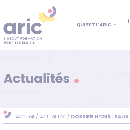
Aller
au
contenu
QUI EST L’ARIC
Actualités
Accueil
/
Actualités
/
DOSSIER N°298 : EAUX 