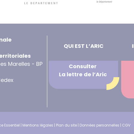
nale
QUI EST L’ARIC
erritoriales
des Marelles - BP
Consulter
La lettre de l’Aric
Cedex
e Essentiel
|
Mentions légales
|
Plan du site
|
Données personnelles
|
CGV