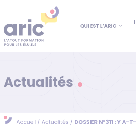
Aller
au
contenu
QUI EST L’ARIC
Actualités
Accueil
/
Actualités
/
DOSSIER N°311 : Y A-