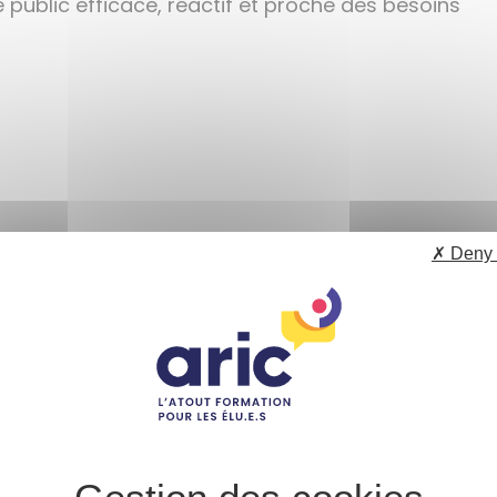
e public efficace, réactif et proche des besoins
✗ Deny 