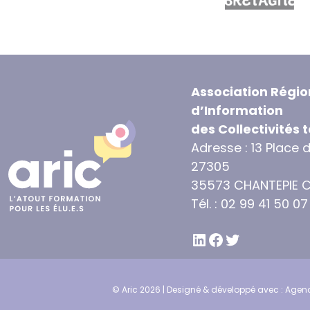
Association Régio
d’Information
des Collectivités t
Adresse : 13 Place 
27305
35573 CHANTEPIE 
Tél. : 02 99 41 50 07
LINKEDIN
FACEBOOK
TWITTER
© Aric 2026 | Designé & développé avec :
Agenc