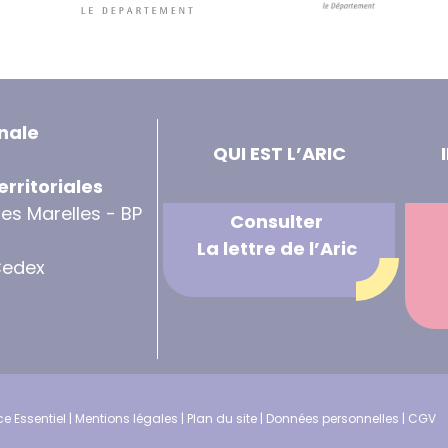
nale
QUI EST L’ARIC
erritoriales
des Marelles - BP
Consulter
La lettre de l’Aric
Cedex
e Essentiel
|
Mentions légales
|
Plan du site
|
Données personnelles
|
CGV