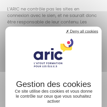
L’ARIC ne contrôle pas les sites en
connexion avec le sien, et ne saurait donc
être responsable de leur contenu. Les
risques liés à l’utilisation de ces sites
✗ Deny all cookies
incombent pleinement à l’utilisateur. Il se
conformera à leurs conditions d’utilisation.
PROTECTIONS DES DONNÉES
Les informations recueillies sur les
formulaires sont enregistrées dans
un fichier informatisé par Luc
Ce site utilise des cookies et vous donne
Foucault Président de l’Aric pour
le contrôle sur ceux que vous souhaitez
gérer les inscriptions aux formations
activer
et les services liés aux adhésions.