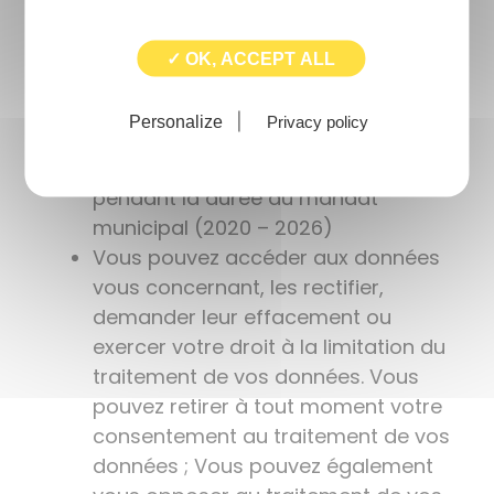
Les données collectées seront
communiquées aux seuls
✓ OK, ACCEPT ALL
destinataires suivants : les
personnes chargées du secrétariat
Personalize
Privacy policy
de l’Aric
Les données sont conservées
pendant la durée du mandat
municipal (2020 – 2026)
Vous pouvez accéder aux données
vous concernant, les rectifier,
demander leur effacement ou
exercer votre droit à la limitation du
traitement de vos données. Vous
pouvez retirer à tout moment votre
consentement au traitement de vos
données ; Vous pouvez également