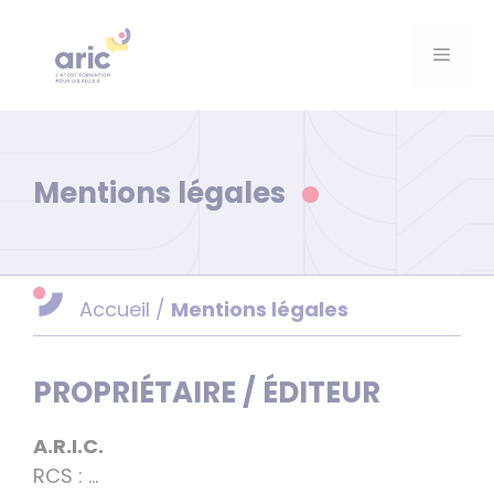
Aller
au
Menu
contenu
Mentions légales
Accueil
/
Mentions légales
PROPRIÉTAIRE / ÉDITEUR
A.R.I.C.
RCS : …