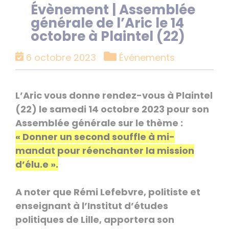
Évènement | Assemblée
générale de l’Aric le 14
octobre à Plaintel (22)
Catégories
6 octobre 2023
Événements
L’Aric vous donne rendez-vous à Plaintel
(22) le samedi 14 octobre 2023 pour son
Assemblée générale sur le thème :
« Donner un second souffle à mi-
mandat pour réenchanter la mission
d’élu.e ».
A noter que Rémi Lefebvre, politiste et
enseignant à l’Institut d’études
politiques de Lille, apportera son