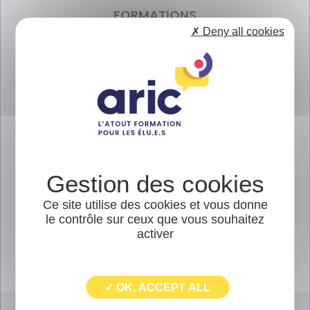
FORMATIONS
✗ Deny all cookies
INITIATIVES LOCALES
LES DERNIÈRES LETTRES DE L'ARIC
PUBLICATIONS
Newsletter
Ce site utilise des cookies et vous donne
le contrôle sur ceux que vous souhaitez
activer
"Au coeur de ma
✓ OK, ACCEPT ALL