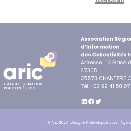
Association Régio
d’Information
des Collectivités t
Adresse : 13 Place 
27305
35573 CHANTEPIE 
Tél. : 02 99 41 50 07
LINKEDIN
FACEBOOK
TWITTER
© Aric 2026 | Designé & développé avec :
Agenc