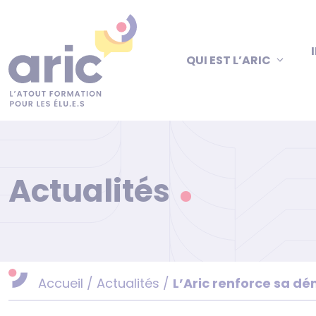
Aller
au
contenu
QUI EST L’ARIC
Actualités
Accueil
/
Actualités
/
L’Aric renforce sa dé