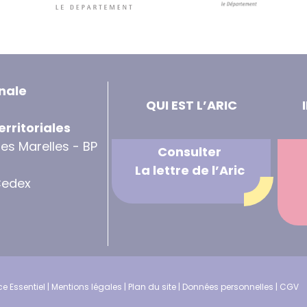
nale
QUI EST L’ARIC
erritoriales
des Marelles - BP
Consulter
La lettre de l’Aric
Cedex
e Essentiel
|
Mentions légales
|
Plan du site
|
Données personnelles
|
CGV