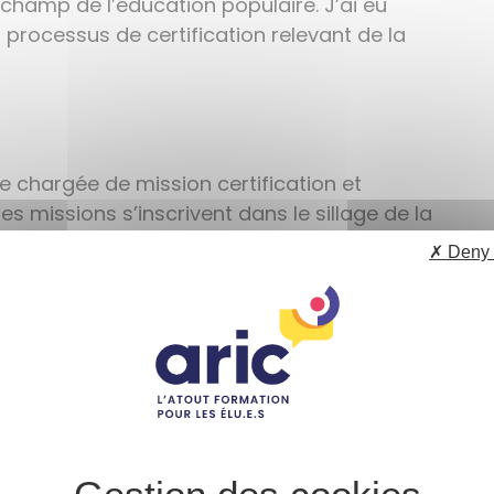
hamp de l’éducation populaire. J’ai eu
 processus de certification relevant de la
ue chargée de mission certification et
missions s’inscrivent dans le sillage de la
sociation souhaite anticiper les évolutions
✗ Deny 
 qualité des formations, c’est pourquoi je
e existants et sur les démarches à envisager
e certificateur accrédité à un organisme de
le atteste de la qualité des formations