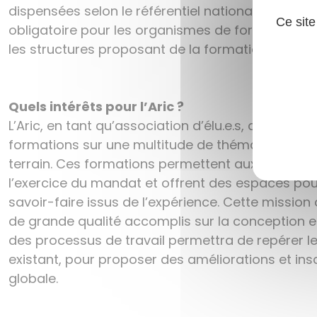
dispensées selon le référentiel national qualité. 
Ce site
obligatoire pour les organismes de formation pr
les structures proposant de la formation pour les
Quels intérêts pour l’Aric ?
L’Aric, en tant qu’association d’élu.e.s, a une expe
formations sur une multitude de thématiques pen
terrain. Ces formations permettent aux élu.e.s 
l’exercice du mandat et offrent des espaces pou
savoir-faire issus de l’expérience. Cette mission 
de grande qualité accomplis sur la conception et
des processus de travail permettra de repérer l
existant, pour proposer des améliorations et i
globale.