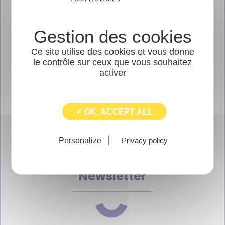
ÉVÉNEMENTS
FORMATIONS
Ce site utilise des cookies et vous donne
le contrôle sur ceux que vous souhaitez
activer
INITIATIVES LOCALES
LES DERNIÈRES LETTRES DE L'ARIC
✓ OK, ACCEPT ALL
PUBLICATIONS
Personalize
Privacy policy
Newsletter