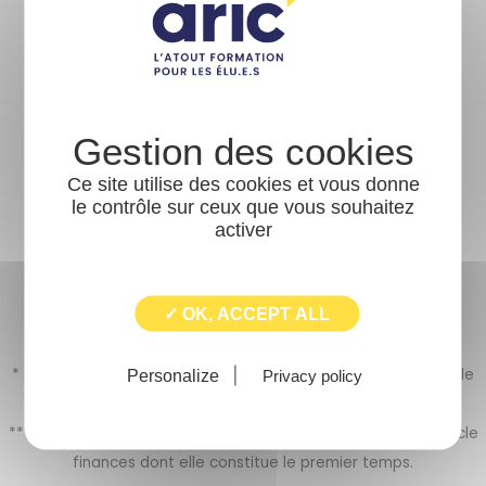
Nos coordonnées
13 place des Marelles BP27305
35573 CHANTEPIE Cedex
02 99 41 50 07
02 99 41 541 33
Ce site utilise des cookies et vous donne
le contrôle sur ceux que vous souhaitez
Catalogue de formation propulsé par Dendreo,
activer
logiciel spécialisé pour les OFs
✓ OK, ACCEPT ALL
* Cette formation s’inscrit également dans le cadre d’un cycle
Personalize
Privacy policy
urbanisme dont elle constitue le premier temps.
** Cette formation s’inscrit également dans le cadre d’un cycle
finances dont elle constitue le premier temps.