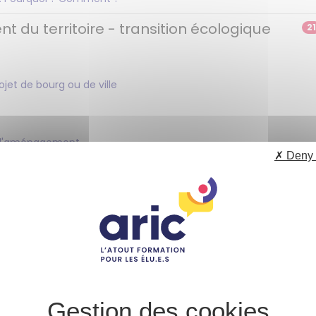
u territoire - transition écologique
21
jet de bourg ou de ville
ls d'aménagement
✗ Deny 
s territoriales
 gestion des cimetières