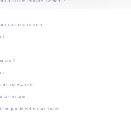
ent réussir la sobriété foncière ?
ociaux de sa commune
nt
incre ?
ias
 communautaire
otre commune
 numérique de votre commune