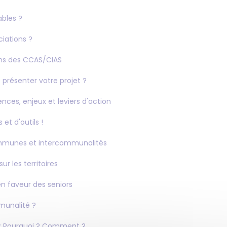
bles ?
iations ?
ons des CCAS/CIAS
 présenter votre projet ?
ces, enjeux et leviers d'action
et d'outils !
 communes et intercommunalités
ur les territoires
n faveur des seniors
mmunalité ?
x : Pourquoi ? Comment ?