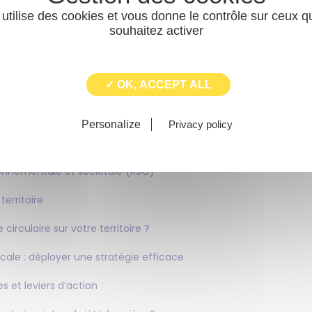
nt : les enjeux pour les intercommunalités
 utilise des cookies et vous donne le contrôle sur ceux 
ans vos documents d'urbanisme
souhaitez activer
ans le PLU ou le PLUi : avec quelles méthodes et quels outils ?
✓ OK, ACCEPT ALL
tractivité et de cohésion locale
nser les aménagements de demain ?
Personalize
Privacy policy
 et outils
onnementale et sociétale (RSO)
territoire
circulaire sur votre territoire ?
ocale : déployer une stratégie efficace
s et leviers d’action