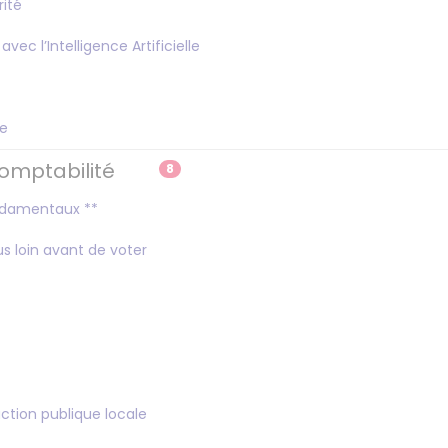
rité
c l’Intelligence Artificielle
.e
Comptabilité
8
fondamentaux **
lus loin avant de voter
ction publique locale