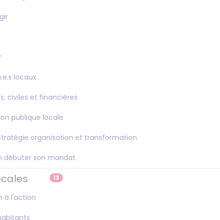
gir
r
u.e.s locaux
s, civiles et financières
ion publique locale
 : stratégie organisation et transformation
ien débuter son mandat
ocales
13
n à l'action
habitants