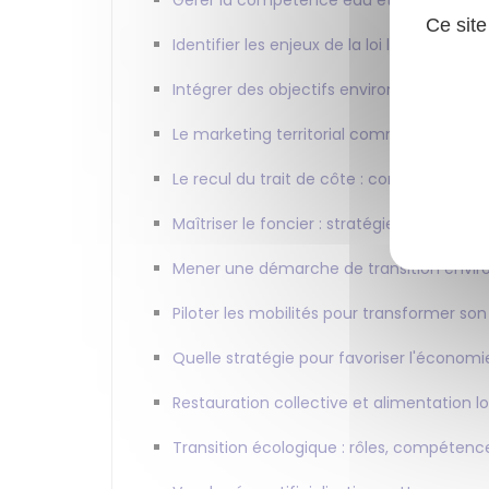
Gérer la compétence eau et assainisseme
Ce site
Identifier les enjeux de la loi littoral d
Intégrer des objectifs environnementaux d
Le marketing territorial comme levier d’at
Le recul du trait de côte : comment pe
Maîtriser le foncier : stratégies, méthodes
Mener une démarche de transition envir
Piloter les mobilités pour transformer son 
Quelle stratégie pour favoriser l'économie 
Restauration collective et alimentation l
Transition écologique : rôles, compétence