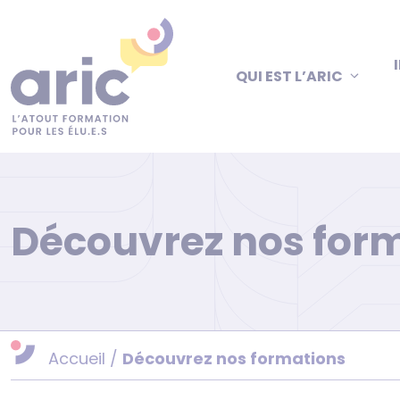
Aller
au
contenu
QUI EST L’ARIC
Découvrez nos for
Accueil
/
Découvrez nos formations