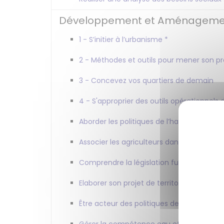
Développement et Aménagement d
1 - S’initier à l’urbanisme *
2 - Méthodes et outils pour mener son pro
3 - Concevez vos quartiers de demain
4 - S'approprier des outils opérationne
Aborder les politiques de l’habitat
Associer les agriculteurs dans les stratégie
Comprendre la législation funéraire et la
Elaborer son projet de territoire
Être acteur des politiques de l’habitat