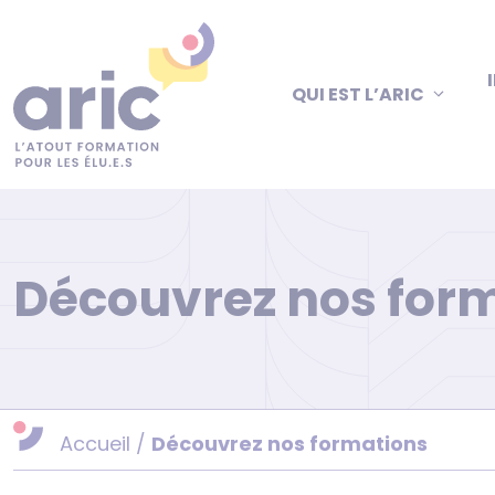
Aller
au
contenu
QUI EST L’ARIC
Découvrez nos for
Accueil
/
Découvrez nos formations