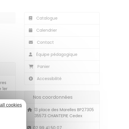
Catalogue
Calendrier
Contact
Équipe pédagogique
Panier
Accessibilité
ires
 1er
Nos coordonnées
t.
all cookies
n et
13 place des Marelles BP27305
35573 CHANTEPIE Cedex
olène
02 99 41 50 07