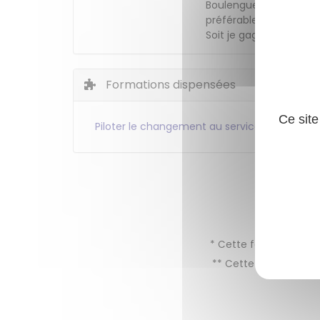
Boulenguer. Comme elle
préférable à des derègl
Soit je gagne, soit j'a
Formations dispensées
Ce site
Piloter le changement au service de l’action 
* Cette formation s’in
** Cette formation s’i