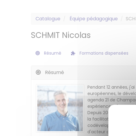
Catalogue
Équipe pédagogique
SCH
SCHMIT Nicolas
Résumé
Formations dispensées
Résumé
Pendant 12 années, j'ai
européennes, le dévelo
agenda 21 de Champagn
expérience m'a convain
Depuis 2009, j'accompa
la facilitation en int
codéveloppement. For
d'acteur de la transit