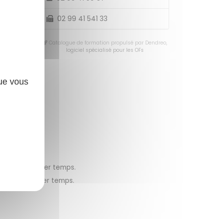
ais.
02 99 41 541 33
Catalogue de formation propulsé par Dendreo,
logiciel spécialisé pour les OFs
que vous
titue le premier temps.
titue le premier temps.