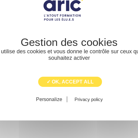
, je suis convaincu qu'une transition écologique choisie est
ement climatiques subis. Ma citation favorite : "Je ne perds jam
pprends". (Mandela)
 utilise des cookies et vous donne le contrôle sur ceux 
publique locale
souhaitez activer
✓ OK, ACCEPT ALL
Personalize
Privacy policy
scrit également dans le cadre d’un cycle urbanisme dont elle cons
nscrit également dans le cadre d’un cycle finances dont elle cons