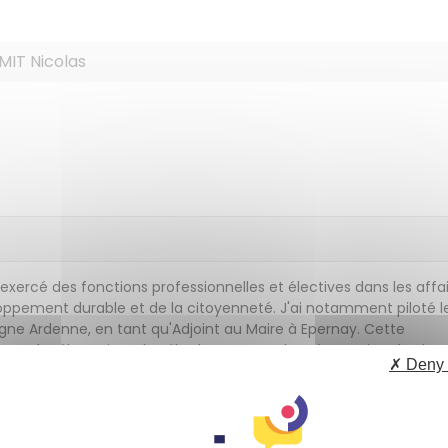
MIT Nicolas
 exercé des fonctions professionnelles et électives dans les affa
ppement durable et de la citoyenneté. J'ai notamment piloté le
e Ardenne, en tant qu'Adjoint au Maire à Epernay. Cette
cu du rôle majeur des élus locaux pour la préservation du vivan
✗ Deny 
gne les dirigeants et les managers par le coaching, la formatio
elligence collective, notamment avec la méthode québécoise du
t de ces expériences d'accompagnateur du changement et
ion écologique, je coanime régulièrement des formations avec S