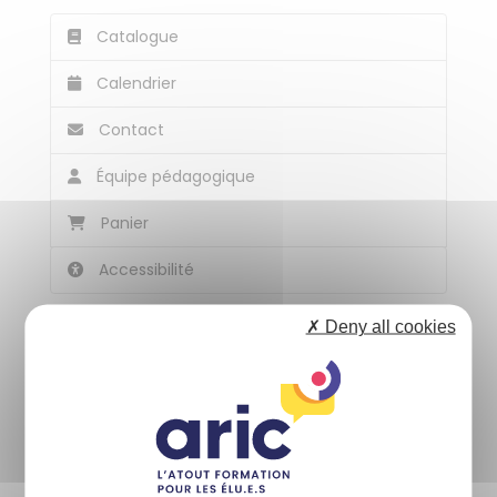
Catalogue
Calendrier
Contact
Équipe pédagogique
Panier
Accessibilité
✗ Deny all cookies
Nos coordonnées
13 place des Marelles BP27305
35573 CHANTEPIE Cedex
02 99 41 50 07