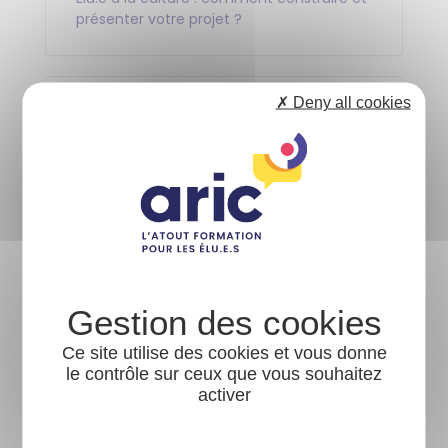
présenter votre projet ?
Catalogue
✗ Deny all cookies
Calendrier
Contact
Équipe pédagogique
Panier
Accessibilité
Ce site utilise des cookies et vous donne
Nos coordonnées
le contrôle sur ceux que vous souhaitez
activer
13 place des Marelles BP27305
35573 CHANTEPIE Cedex