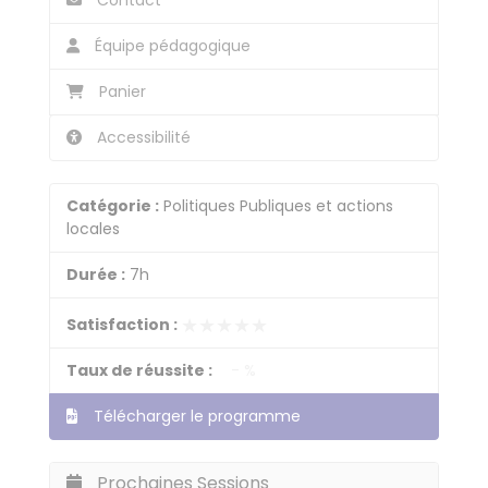
Contact
Équipe pédagogique
Panier
Accessibilité
Catégorie :
Politiques Publiques et actions
locales
Durée :
7h
★★★★★
★★★★★
Satisfaction :
Taux de réussite :
- %
Télécharger le programme
Prochaines Sessions