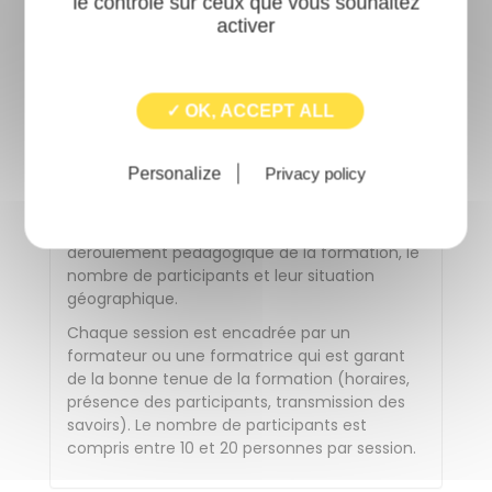
meilleures conditions et de nous assurer que
le contrôle sur ceux que vous souhaitez
les moyens de la formation seront adaptés à
activer
vos besoins, vous pouvez contacter la
référente handicap par mail ou par téléphone
: a.berger@aric.asso.fr 02 99 41 50 07
✓ OK, ACCEPT ALL
Les salles dans lesquelles se déroulent les
Personalize
Privacy policy
formations satisfont aux critères de
certification d'établissements recevant du
public. L'ARIC vérifie leur adéquation avec le
déroulement pédagogique de la formation, le
nombre de participants et leur situation
géographique.
Chaque session est encadrée par un
formateur ou une formatrice qui est garant
de la bonne tenue de la formation (horaires,
présence des participants, transmission des
savoirs). Le nombre de participants est
compris entre 10 et 20 personnes par session.