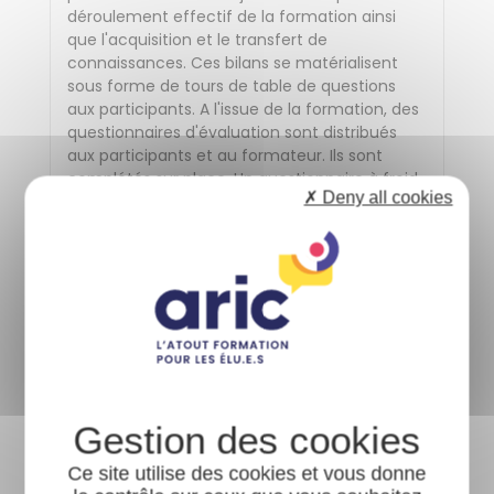
déroulement effectif de la formation ainsi
que l'acquisition et le transfert de
connaissances. Ces bilans se matérialisent
sous forme de tours de table de questions
aux participants. A l'issue de la formation, des
questionnaires d'évaluation sont distribués
aux participants et au formateur. Ils sont
complétés sur place. Un questionnaire à froid
✗ Deny all cookies
est envoyé quelques mois après la formation.
Ces évaluations permettent de recueillir, à
court et moyen terme, des données
quantitatives et qualitatives sur la réalisation
de la formation, l'atteinte des objectifs et les
futurs besoins en formation. Elles sont traitées
par l'Aric.
Informations sur l'accessibilité
Afin d'organiser votre participation dans les
Ce site utilise des cookies et vous donne