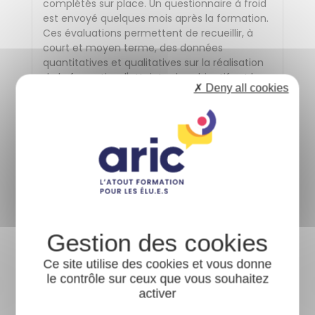
complétés sur place. Un questionnaire à froid
est envoyé quelques mois après la formation.
Ces évaluations permettent de recueillir, à
court et moyen terme, des données
quantitatives et qualitatives sur la réalisation
de la formation, l'atteinte des objectifs et les
✗ Deny all cookies
futurs besoins en formation. Elles sont traitées
par l'Aric.
Informations sur l'accessibilité
Afin d'organiser votre participation dans les
meilleures conditions et de nous assurer que
les moyens de la formation seront adaptés à
vos besoins, vous pouvez contacter la
référente handicap par mail ou par téléphone
: a.berger@aric.asso.fr 02 99 41 50 07
Ce site utilise des cookies et vous donne
le contrôle sur ceux que vous souhaitez
activer
Les salles dans lesquelles se déroulent les