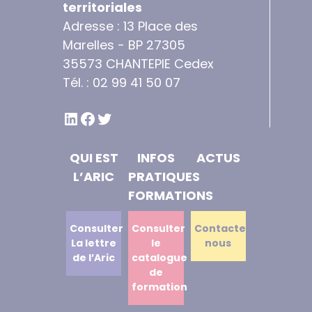
territoriales
Adresse : 13 Place des
Marelles - BP 27305
35573 CHANTEPIE Cedex
Tél. : 02 99 41 50 07
LINKEDIN
FACEBOOK
TWITTER
QUI EST
INFOS
ACTUS
L’ARIC
PRATIQUES
FORMATIONS
Consulter
Consulter
Contactez
La lettre
le
nous
de l’Aric
catalogue
de
formation