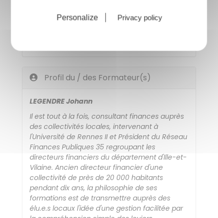
de la bonne tenue de la formation (horaires,
Personalize
Privacy policy
présence des participants, transmission des
savoirs). Le nombre de participants est
compris entre 10 et 20 personnes par session.
Profil du / des Formateur(s)
LEGENDRE Johann
Il est tout à la fois, consultant finances auprès
des collectivités locales, intervenant à
l'Université de Rennes II et Président du Réseau
Finances Publiques 35 regroupant les
directeurs financiers du département d'Ille-et-
Vilaine. Ancien directeur financier d'une
collectivité de près de 20 000 habitants
pendant dix ans, la philosophie de ses
formations est de transmettre auprès des
élu.e.s locaux l'idée d'une gestion facilitée par