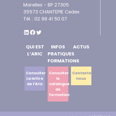
Marelles - BP 27305
35573 CHANTEPIE Cedex
Tél. : 02 99 41 50 07
LINKEDIN
FACEBOOK
TWITTER
QUI EST
INFOS
ACTUS
L’ARIC
PRATIQUES
FORMATIONS
Consulter
Consulter
Contactez
La lettre
le
nous
de l’Aric
catalogue
de
formation