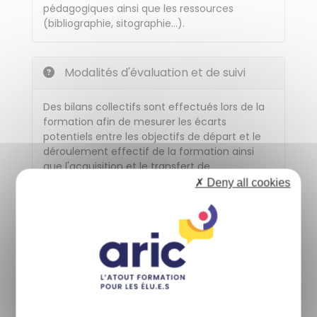
pédagogiques ainsi que les ressources
(bibliographie, sitographie…).
Modalités d'évaluation et de suivi
Des bilans collectifs sont effectués lors de la
formation afin de mesurer les écarts
potentiels entre les objectifs de départ et le
déroulement effectif de la formation ainsi
que l'acquisition et le transfert de
connaissances. Ces bilans se matérialisent
✗ Deny all cookies
sous forme de tours de table de questions
aux participants. A l'issue de la formation, des
questionnaires d'évaluation sont distribués
aux participants et au formateur. Ils sont
complétés sur place. Un questionnaire à froid
est envoyé quelques mois après la formation.
Ces évaluations permettent de recueillir, à
court et moyen terme, des données
quantitatives et qualitatives sur la réalisation