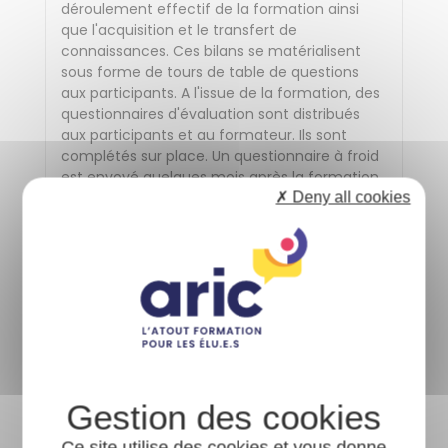
déroulement effectif de la formation ainsi
que l'acquisition et le transfert de
connaissances. Ces bilans se matérialisent
sous forme de tours de table de questions
aux participants. A l'issue de la formation, des
questionnaires d'évaluation sont distribués
aux participants et au formateur. Ils sont
complétés sur place. Un questionnaire à froid
est envoyé quelques mois après la formation.
Ces évaluations permettent de recueillir, à
✗ Deny all cookies
court et moyen terme, des données
quantitatives et qualitatives sur la réalisation
de la formation, l'atteinte des objectifs et les
futurs besoins en formation. Elles sont traitées
par l'Aric.
Informations sur l'accessibilité
Afin d'organiser votre participation dans les
meilleures conditions et de nous assurer que
Ce site utilise des cookies et vous donne