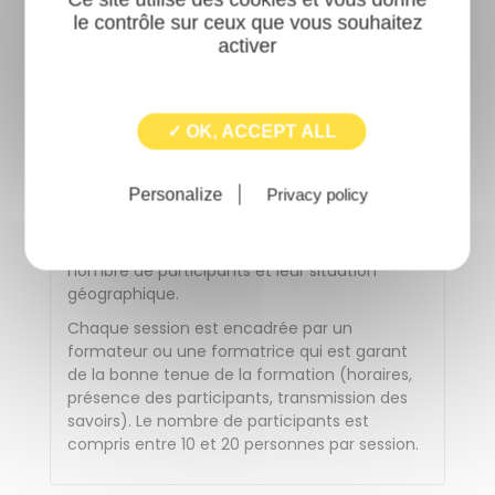
les moyens de la formation seront adaptés à
le contrôle sur ceux que vous souhaitez
vos besoins, vous pouvez contacter la
activer
référente handicap par mail ou par téléphone
: a.berger@aric.asso.fr 02 99 41 50 07
✓ OK, ACCEPT ALL
Les salles dans lesquelles se déroulent les
formations satisfont aux critères de
Personalize
Privacy policy
certification d'établissements recevant du
public. L'ARIC vérifie leur adéquation avec le
déroulement pédagogique de la formation, le
nombre de participants et leur situation
géographique.
Chaque session est encadrée par un
formateur ou une formatrice qui est garant
de la bonne tenue de la formation (horaires,
présence des participants, transmission des
savoirs). Le nombre de participants est
compris entre 10 et 20 personnes par session.