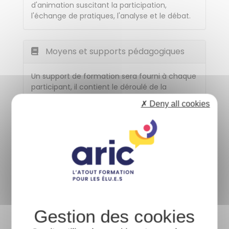
d'animation suscitant la participation,
l'échange de pratiques, l'analyse et le débat.
Moyens et supports pédagogiques
Un support de formation sera fourni à chaque
participant, il contient le déroulé de la
formation avec la progression de la journée,
✗ Deny all cookies
les différentes séquences et contenus
pédagogiques ainsi que les ressources
(bibliographie, sitographie…).
Modalités d'évaluation et de suivi
Des bilans collectifs sont effectués lors de la
formation afin de mesurer les écarts
potentiels entre les objectifs de départ et le
déroulement effectif de la formation ainsi