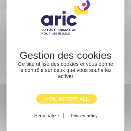
souhaité vous faire
partager leur
expérience en les
invitant à nous
livrer leurs
impressions suite
à une formation
réalisée avec l’Aric.
Ce site utilise des cookies et vous donne
le contrôle sur ceux que vous souhaitez
En savoir +
activer
✓ OK, ACCEPT ALL
Personalize
Privacy policy
Voir toutes les actualités