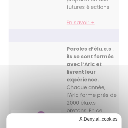
futures élections.
En savoir +
Paroles d’élu.e.s
:
ils se sont formés
avec l’Aric et
livrent leur
expérience.
Chaque année,
l’Aric forme près de
2000 élu.e.s
bretons. En ce
début de mandat,
✗ Deny all cookies
nous avons