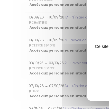
Accès aux personnes en situation de handi
10/09/26 → 10/09/26
1A - S'initier aux finance
CHANTEPIE
Accès aux personnes en situation de handi
18/09/26 → 18/09/26
2 - Savoir construire son
CESSON SEVIGNE
Ce site
Accès aux personnes en situation de handi
03/10/26 → 03/10/26
2 - Savoir construire son
CESSON SEVIGNE
Accès aux personnes en situation de handi
07/10/26 → 07/10/26
1A - S'initier aux finance
Plérin
Accès aux personnes en situation de handi
04/11/26 → 04/11/26
1A - S'initier aux finances