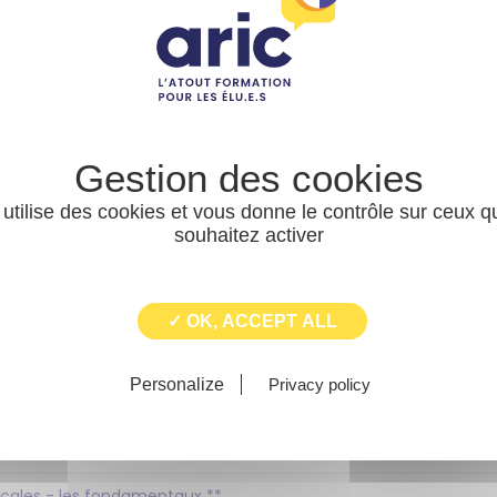
cap :
Non défini
s locales - les fondamentaux **
cap :
Oui
 budget
 utilise des cookies et vous donne le contrôle sur ceux 
cap :
Non défini
souhaitez activer
 budget
✓ OK, ACCEPT ALL
cap :
Non défini
Personalize
Privacy policy
s locales - les fondamentaux **
cap :
Non défini
 locales - les fondamentaux **