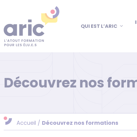
Aller
au
contenu
QUI EST L’ARIC
Découvrez nos for
Accueil
/
Découvrez nos formations