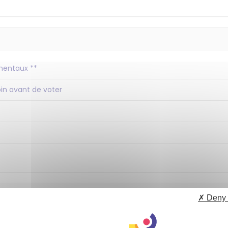
amentaux **
loin avant de voter
✗ Deny 
ces locales - les fondamentaux **