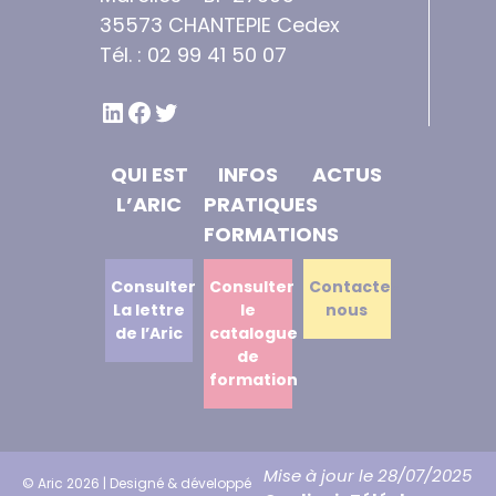
35573 CHANTEPIE Cedex
Tél. : 02 99 41 50 07
LINKEDIN
FACEBOOK
TWITTER
QUI EST
INFOS
ACTUS
L’ARIC
PRATIQUES
FORMATIONS
Consulter
Consulter
Contactez
La lettre
le
nous
de l’Aric
catalogue
de
formation
Mise à jour le 28/07/2025
© Aric 2026 | Designé & développé