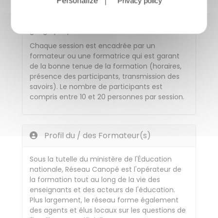
public. L'ARIC vérifie leur adéquation avec le
Personalize
Privacy policy
déroulement pédagogique de la formation, le
nombre de participants et leur situation
géographique.
Chaque session est encadrée par un
formateur ou une formatrice qui est garant
de la bonne tenue de la formation (horaires,
présence des participants, transmission des
savoirs). Le nombre de participants est
compris entre 10 et 20 personnes par session.
Profil du / des Formateur(s)
Sous la tutelle du ministère de l'Éducation
nationale, Réseau Canopé est l'opérateur de
la formation tout au long de la vie des
enseignants et des acteurs de l'éducation.
Plus largement, le réseau forme également
des agents et élus locaux sur les questions de