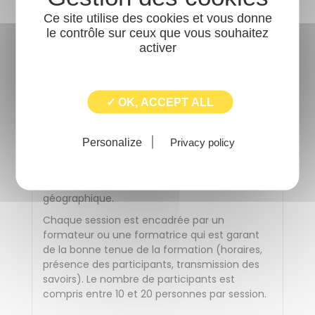
meilleures conditions et de nous assurer que
Ce site utilise des cookies et vous donne
les moyens de la formation seront adaptés à
le contrôle sur ceux que vous souhaitez
vos besoins, vous pouvez contacter la
activer
référente handicap par mail ou par téléphone
: a.berger@aric.asso.fr 02 99 41 50 07
✓ OK, ACCEPT ALL
Les salles dans lesquelles se déroulent les
formations satisfont aux critères de
certification d'établissements recevant du
Personalize
Privacy policy
public. L'ARIC vérifie leur adéquation avec le
déroulement pédagogique de la formation, le
nombre de participants et leur situation
géographique.
Chaque session est encadrée par un
formateur ou une formatrice qui est garant
de la bonne tenue de la formation (horaires,
présence des participants, transmission des
savoirs). Le nombre de participants est
compris entre 10 et 20 personnes par session.