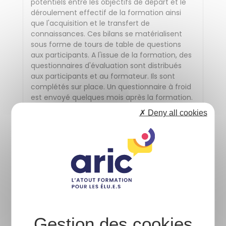
potentiels entre les objectifs de départ et le
déroulement effectif de la formation ainsi
que l'acquisition et le transfert de
connaissances. Ces bilans se matérialisent
sous forme de tours de table de questions
aux participants. A l'issue de la formation, des
questionnaires d'évaluation sont distribués
aux participants et au formateur. Ils sont
complétés sur place. Un questionnaire à froid
est envoyé quelques mois après la formation.
Ces évaluations permettent de recueillir, à
✗ Deny all cookies
court et moyen terme, des données
quantitatives et qualitatives sur la réalisation
de la formation, l'atteinte des objectifs et les
futurs besoins en formation. Elles sont traitées
par l'Aric.
Informations sur l'accessibilité
Afin d'organiser votre participation dans les