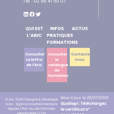
Tél. : 02 99 41 50 07
LINKEDIN
FACEBOOK
TWITTER
QUI EST
INFOS
ACTUS
L’ARIC
PRATIQUES
FORMATIONS
Consulter
Consulter
Contactez
La lettre
le
nous
de l’Aric
catalogue
de
formation
Mise à jour le 28/07/2025
© Aric 2026 | Designé & développé
Qualiopi : Téléchargez
avec :
Agence Essentiel
|
Mentions
légales
|
Plan du site
|
Données
le certificat n°
personnelles
|
CGV