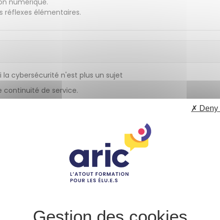
ion numérique.
s réflexes élémentaires.
 la cybersécurité n'est plus un sujet
 continuité de service.
 de l'élu en tant que responsable de
✗ Deny 
riminels, comment attaquent-ils ?
 Déclic
: analyses de cas pour comprendre
oriales.
main au cœur de la cybersécurité.
s actifs (matériels et données).
formatique externalisée est maîtrisée.