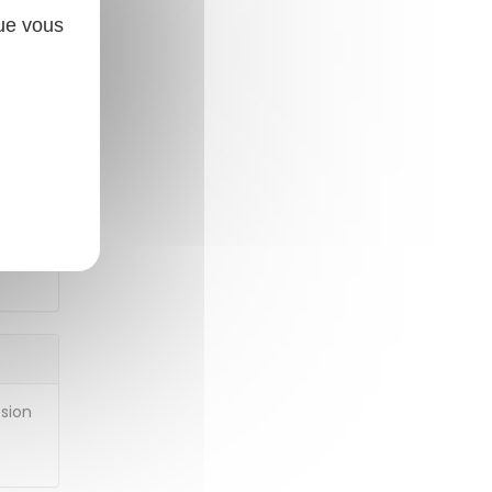
que vous
ssion