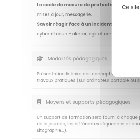
Le socle de mesure de protection indispen
Ce site
mises à jour, messagerie.
Savoir réagir face à un incident de sécurité
cyberattaque - alerter, agir et communiquer.
Modalités pédagogiques
Présentation linéaire des concepts de la cybers
travaux pratiques (sur ordinateur portable ou
Moyens et supports pédagogiques
Un support de formation sera fourni à chaque pa
de la journée, les différentes séquences et co
sitographie…).