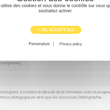
sables
: sauvegardes, mots de passe,
 utilise des cookies et vous donne le contrôle sur ceux 
souhaitez activer
: se préparer et réagir face à une
✓ OK, ACCEPT ALL
Personalize
Privacy policy
écurité, retour d'expériences et échange avec les participants,
 smartphone).
rticipant, il contient le déroulé de la formation avec la progre
ntenus pédagogiques ainsi que les ressources (bibliographie,