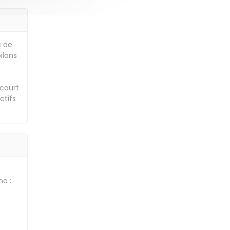
s de
ilans
 court
ctifs
ne :