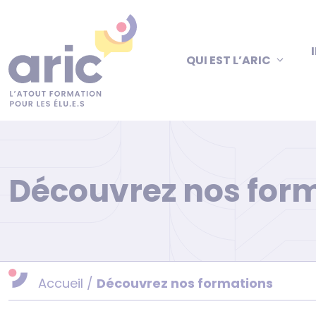
Aller
au
contenu
QUI EST L’ARIC
Découvrez nos for
Accueil
/
Découvrez nos formations