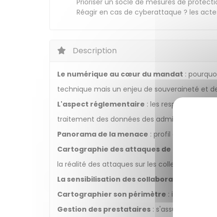
Prioriser un socle de mesures de protect
Réagir en cas de cyberattaque ? les acte
Description
Le numérique au cœur du mandat
: pourquoi
technique mais un enjeu de souveraineté et de
L'aspect réglementaire
: les responsabilités
traitement des données des administrés.
Panorama de la menace
: profil des cyberc
Cartographie des attaques de l'association
la réalité des attaques sur les collectivités territ
La sensibilisation des collaborateurs
: l'hu
Cartographier son périmètre
: identifier se
Gestion des prestataires
: s'assurer que l'in