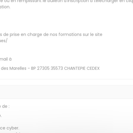
 ou en remplissant le bulletin d'inscription à télécharger en cli
ation.
és de prise en charge de nos formations sur le site
ues/
mail à
ce des Marelles - BP 27305 35573 CHANTEPIE CEDEX
 de :
.
ce cyber.