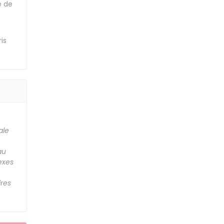
e de
is
ale
au
exes
ires